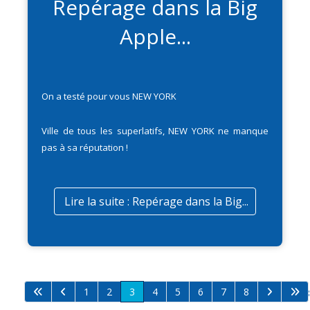
Repérage dans la Big
Apple...
On a testé pour vous NEW YORK
Ville de tous les superlatifs, NEW YORK ne manque
pas à sa réputation !
Lire la suite : Repérage dans la Big...
1
2
3
4
5
6
7
8
Page 3 sur 8