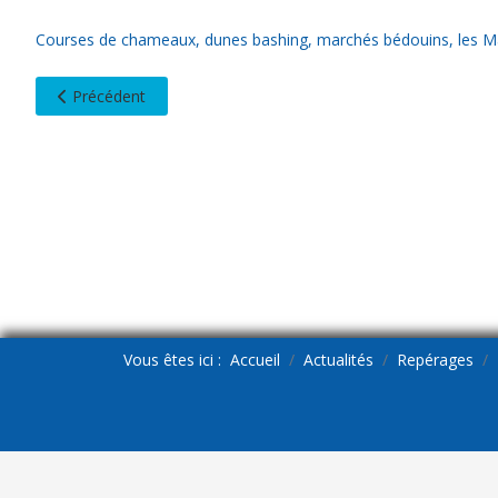
Courses de chameaux, dunes bashing, marchés bédouins, les Mall.
Article précédent : Repérage CANARIES
Précédent
Vous êtes ici :
Accueil
Actualités
Repérages