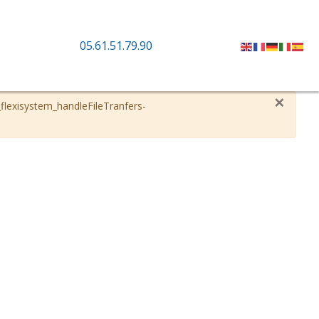
05.61.51.79.90
×
lexisystem_handleFileTranfers-