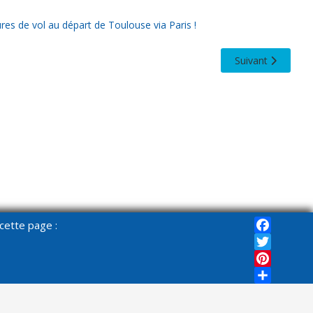
es de vol au départ de Toulouse via Paris !
Article suivant : 
Suivant
cette page :
Faceboo
Twitter
Pinterest
Share