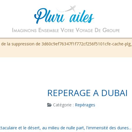
 de la suppression de 3d60c9ef76347f1f772cf256f5101cfe-cache-plg_f
REPERAGE A DUBAI
Catégorie :
Repérages
culaire et le désert, au milieu de nulle part, l'immensité des dunes...