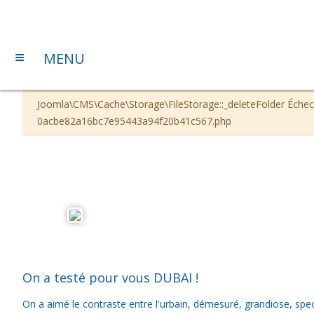
≡
MENU
Alerte
Joomla\CMS\Cache\Storage\FileStorage::_deleteFolder Échec
0acbe82a16bc7e95443a94f20b41c567.php
On a testé pour vous DUBAI !
On a aimé le contraste entre l'urbain, démesuré, grandiose, specta