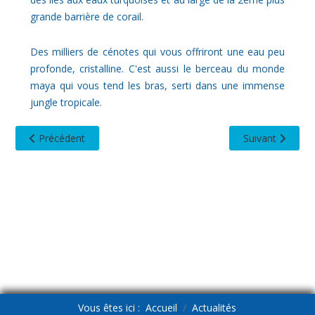
grande barrière de corail.
Des milliers de cénotes qui vous offriront une eau peu
profonde, cristalline. C'est aussi le berceau du monde
maya qui vous tend les bras, serti dans une immense
jungle tropicale.
Article précédent : ESCAPADE EN SARDAIGNE
Article suivant :
Précédent
Suivant
Vous êtes ici :
Accueil
Actualités